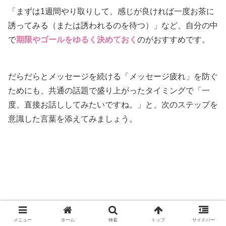
「まずは1週間やり取りして、感じが良ければ一度お茶に
誘ってみる（または誘われるのを待つ）」など、自分の中
で
期限やゴールをゆるく決めておく
のがおすすめです。
だらだらとメッセージを続ける「メッセージ疲れ」を防ぐ
ためにも、共通の話題で盛り上がったタイミングで「一
度、直接お話ししてみたいですね。」と、次のステップを
意識した言葉を添えてみましょう。
【実体験】苦手だった私が1ヶ月半メッセ
ージを続けられた理由
メニュー
ホーム
検索
トップ
サイドバー