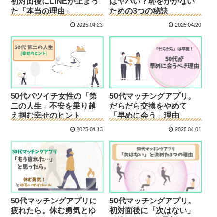
初対面後にLINEが止まっ
はヤバい？恥をかかない
た「本当の理由」
ための3つの秘訣
2025.04.23
2025.04.20
50代バツイチ女性の「第
50代マッチングアプリ。
二の人生」不安を乗り越
だらだら交換をやめて
え掴む幸せのヒント
「早めに会う」理由
2025.04.13
2025.04.01
50代マッチングアプリに
50代マッチングアプリ。
疲れたら。休む勇気とゆ
初対面後に「次はない」