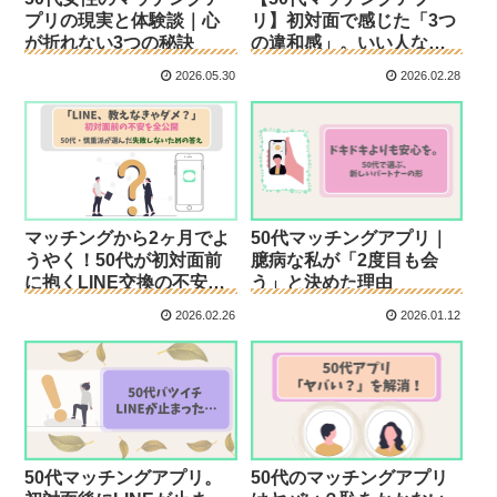
プリの現実と体験談｜心
リ】初対面で感じた「3つ
が折れない3つの秘訣
の違和感」。いい人なの
に2回目がない理由
2026.05.30
2026.02.28
マッチングから2ヶ月でよ
50代マッチングアプリ｜
うやく！50代が初対面前
臆病な私が「2度目も会
に抱くLINE交換の不安と
う」と決めた理由
対策
2026.02.26
2026.01.12
50代マッチングアプリ。
50代のマッチングアプリ