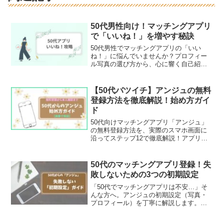
50代男性向け！マッチングアプリ
で「いいね！」を増やす秘訣
50代男性でマッチングアプリの「いい
ね！」に悩んでいませんか？プロフィー
ル写真の選び方から、心に響く自己紹介
文の書き方まで、いいね！を増やす具体
的な方法を徹底解説。あなたの出会いを
劇的に変える秘訣がここに。
【50代バツイチ】アンジュの無料
登録方法を徹底解説！始め方ガイ
ド
50代向けマッチングアプリ「アンジュ」
の無料登録方法を、実際のスマホ画面に
沿ってステップ12で徹底解説！アプリの
ダウンロードから、基本情報の入力、年
齢確認のやり方まで、操作が苦手なバツ
イチ初心者さんでも迷わず完了できる手
50代のマッチングアプリ登録！失
順ガイドです。
敗しないための3つの初期設定
「50代でマッチングアプリは不安…」そ
んな方へ。アンジュの初期設定（写真・
プロフィール）を丁寧に解説します。自
撮りなし・顔出しが怖い時の対処法や、
大人の関係を築く「自分ルール」の作り