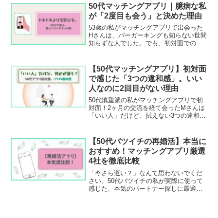
方など、バツイチから新しい一歩を踏み
50代マッチングアプリ｜臆病な私
出すためのコツを伝授します。
が「2度目も会う」と決めた理由
53歳の私がマッチングアプリで出会った
Hさんは、バーガーキングも知らない世間
知らずな人でした。でも、初対面での不
器用で誠実なおもてなしに、慎重派な私
の心境にも少し変化が。ドキドキよりも
「安心」を。50代の私が、もやもやを抱
【50代マッチングアプリ】初対面
えながらも「2回目も会ってみよう」と思
で感じた「3つの違和感」。いい
った理由を綴ります。
人なのに2回目がない理由
50代慎重派の私がマッチングアプリで初
対面！2ヶ月の交流を経て会ったMさんは
「いい人」だけど、拭えない3つの違和感
が…。写真のギャップやマナーなど、2回
目はないと直感した理由と、揺れ動く本
音を綴ります。
【50代バツイチの再婚活】本当に
おすすめ！マッチングアプリ厳選
4社を徹底比較
「今さら遅い？」なんて思わないでくだ
さい。50代バツイチの私が実際に使って
感じた、本気のパートナー探しに最適な
アプリ4選を厳選。公式サイトだけでは見
えにくい「大人の婚活の現実」や、安全
に始めるための注意点まで解説します。