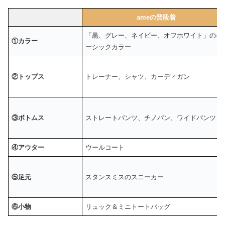
ameの普段着
「黒、グレー、ネイビー、オフホワイト」のベ
①カラー
ーシックカラー
②トップス
トレーナー、シャツ、カーディガン
③ボトムス
ストレートパンツ、チノパン、ワイドパンツ
④アウター
ウールコート
⑤足元
スタンスミスのスニーカー
⑥小物
リュック＆ミニトートバッグ